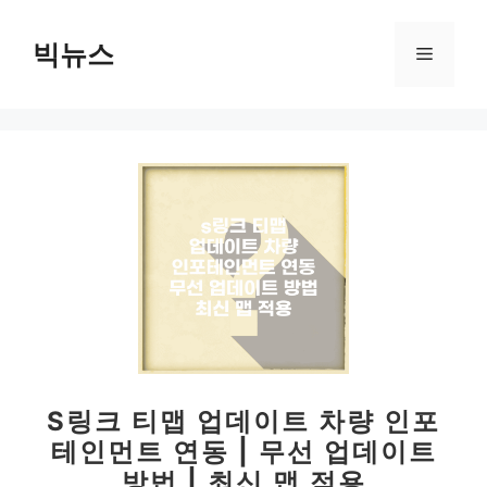
컨
텐
빅뉴스
메
츠
로
뉴
건
너
뛰
기
S링크 티맵 업데이트 차량 인포
테인먼트 연동 | 무선 업데이트
방법 | 최신 맵 적용