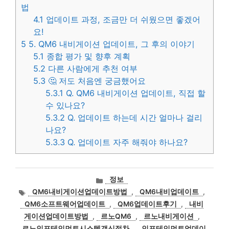
법
4.1
업데이트 과정, 조금만 더 쉬웠으면 좋겠어
요!
5
5. QM6 내비게이션 업데이트, 그 후의 이야기
5.1
종합 평가 및 향후 계획
5.2
다른 사람에게 추천 여부
5.3
🤔 저도 처음엔 궁금했어요
5.3.1
Q. QM6 내비게이션 업데이트, 직접 할
수 있나요?
5.3.2
Q. 업데이트 하는데 시간 얼마나 걸리
나요?
5.3.3
Q. 업데이트 자주 해줘야 하나요?
카
정보
테
태
QM6내비게이션업데이트방법
,
QM6내비업데이트
,
고
그
QM6소프트웨어업데이트
,
QM6업데이트후기
,
내비
리
게이션업데이트방법
,
르노QM6
,
르노내비게이션
,
르노인포테인먼트시스템갱신절차
,
인포테인먼트업데이