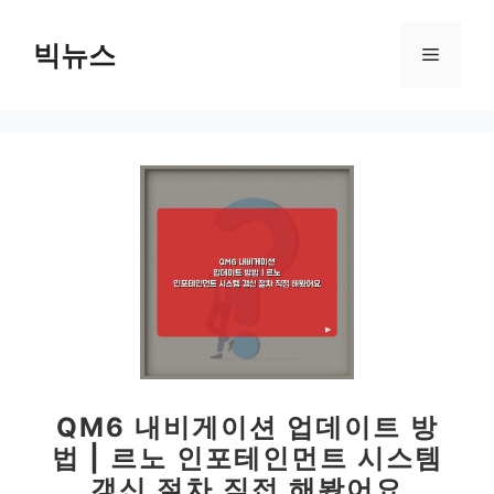
컨
텐
빅뉴스
메
츠
로
뉴
건
너
뛰
기
QM6 내비게이션 업데이트 방
법 | 르노 인포테인먼트 시스템
갱신 절차 직접 해봤어요