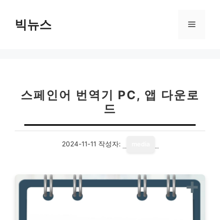
컨
텐
빅뉴스
메
츠
로
뉴
건
너
뛰
기
스페인어 번역기 PC, 앱 다운로
드
2024-11-11
작성자:
media