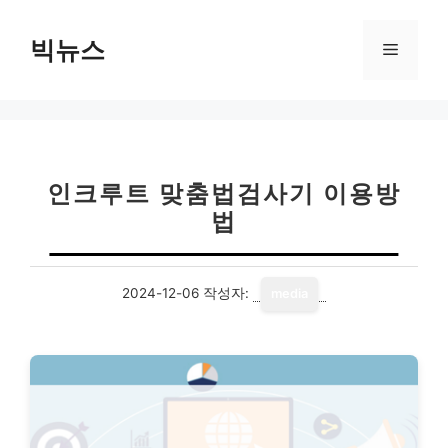
컨
텐
빅뉴스
메
츠
로
뉴
건
너
뛰
기
인크루트 맞춤법검사기 이용방
법
2024-12-06
작성자:
media