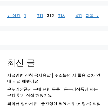
페
페
페
페
페
←
이전
1
…
311
312
313
…
411
다음
→
이
이
이
이
이
지
지
지
지
지
최신 글
지급명령 신청 공시송달 | 주소불명 시 활용 절차 안
내 직접 해봤어요
온누리상품권 구매 은행 목록 | 온누리상품권 파는
은행 찾기 직접 해봤어요
퇴직금 정산서류 | 중간정산 필요서류 (신청서) 직접