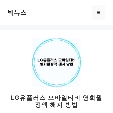
컨
텐
빅뉴스
메
츠
로
뉴
건
너
뛰
기
LG유플러스 모바일티비 영화월
정액 해지 방법