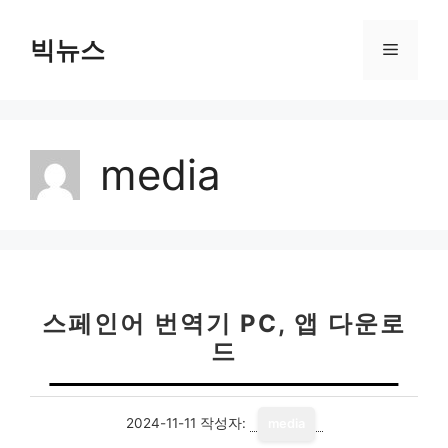
컨
텐
빅뉴스
메
츠
로
뉴
건
너
media
뛰
기
스페인어 번역기 PC, 앱 다운로
드
2024-11-11
작성자:
media