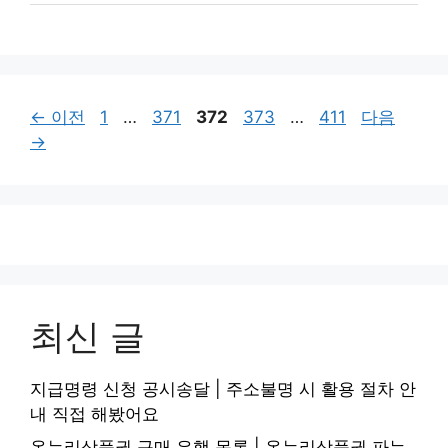
페
페
페
페
페
←
이전
1
…
371
372
373
…
411
다음
이
이
이
이
이
→
지
지
지
지
지
최신 글
지급명령 신청 공시송달 | 주소불명 시 활용 절차 안
내 직접 해봤어요
온누리상품권 구매 은행 목록 | 온누리상품권 파는