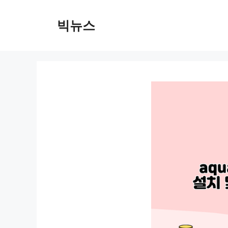
컨
텐
빅뉴스
츠
로
건
너
뛰
기