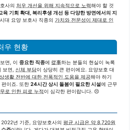
보호사의
처우 개선을 위해 지속적으로 노력
해야 할 것
교육 기회 확대, 복리후생 개선 등 다양한 방면에서의 지
 시대 요양 보호사 직종의
가치와 전문성이 제대로 인
처우 현황
보면, 이
중요한 직종
에
從事
하는 분들의 현실이 녹록
 보면,
신체 부담
이 상당히 큰 편이에요. 요양보호 대
 일상생활 전반에 대한 전폭적인 도움을 제공
해야 하기
 편이죠. 또한
24시간 상시 돌봄이 필요한 시설
에 근무
무로 인한 피로 누적
이 심각한 편이랍니다. 😣
 2022년 기준, 요양보호사의
평균 시급은 약 8,720원
은 수준
이랍니다. 게다가
대부분 비정규직 고용 형태
이