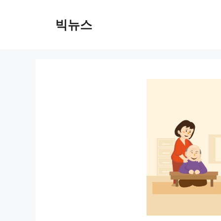
컨
텐
빅뉴스
츠
로
건
너
뛰
기