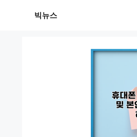
컨
텐
빅뉴스
츠
로
건
너
뛰
기