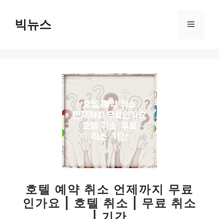
컨
텐
빅뉴스
메
츠
로
뉴
건
너
뛰
기
호텔 예약 취소 언제까지 무료
인가요 | 호텔 취소 | 무료 취소
| 기간