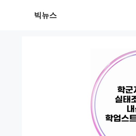
컨
텐
빅뉴스
츠
로
건
너
뛰
기