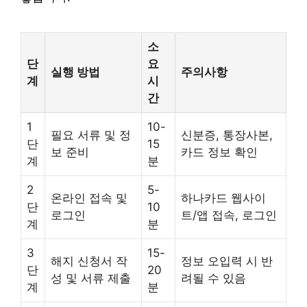
소
단
요
실행 방법
주의사항
계
시
간
1
10-
필요 서류 및 정
신분증, 통장사본,
단
15
보 준비
카드 정보 확인
계
분
2
5-
온라인 접속 및
하나카드 웹사이
단
10
로그인
트/앱 접속, 로그인
계
분
3
15-
해지 신청서 작
정보 오입력 시 반
단
20
성 및 서류 제출
려될 수 있음
계
분