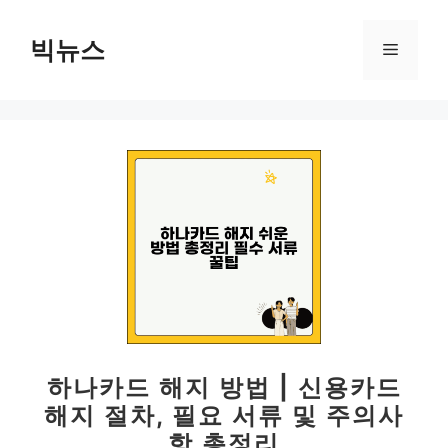
컨
텐
빅뉴스
메
츠
로
뉴
건
너
뛰
기
하나카드 해지 방법 | 신용카드
해지 절차, 필요 서류 및 주의사
항 총정리