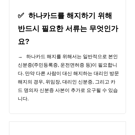
✅
하나카드를 해지하기 위해
반드시 필요한 서류는 무엇인가
요?
→
하나카드 해지를 위해서는 일반적으로 본인
신분증(주민등록증, 운전면허증 등)이 필요합니
다. 만약 다른 사람이 대신 해지하는 대리인 방문
해지의 경우, 위임장, 대리인 신분증, 그리고 카
드 명의자 신분증 사본이 추가로 요구될 수 있습
니다.