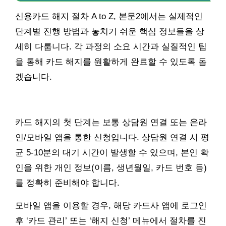
신용카드 해지 절차 A to Z, 본문2에서는 실제적인
단계별 진행 방법과 놓치기 쉬운 핵심 정보들을 상
세히 다룹니다. 각 과정의 소요 시간과 실질적인 팁
을 통해 카드 해지를 원활하게 완료할 수 있도록 돕
겠습니다.
카드 해지의 첫 단계는 보통 상담원 연결 또는 온라
인/모바일 앱을 통한 신청입니다. 상담원 연결 시 평
균 5-10분의 대기 시간이 발생할 수 있으며, 본인 확
인을 위한 개인 정보(이름, 생년월일, 카드 번호 등)
를 정확히 준비해야 합니다.
모바일 앱을 이용할 경우, 해당 카드사 앱에 로그인
후 ‘카드 관리’ 또는 ‘해지 신청’ 메뉴에서 절차를 진