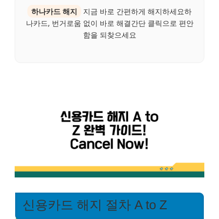
하나카드 해지
지금 바로 간편하게 해지하세요하
나카드, 번거로움 없이 바로 해결간단 클릭으로 편안
함을 되찾으세요
신용카드 해지 절차 A to Z