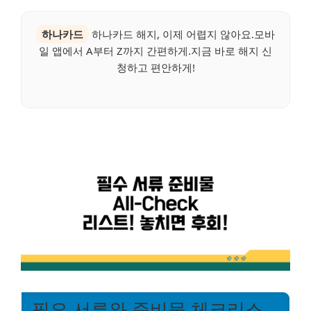
하나카드
하나카드 해지, 이제 어렵지 않아요.모바
일 앱에서 A부터 Z까지 간편하게.지금 바로 해지 신
청하고 편안하게!
필요 서류와 준비물 체크리스