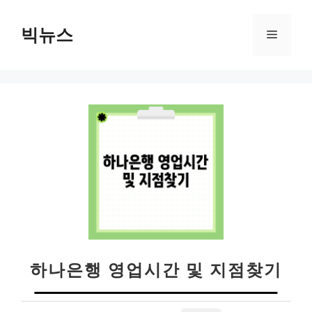
컨
텐
빅뉴스
메
츠
로
뉴
건
너
뛰
기
하나은행 영업시간 및 지점찾기