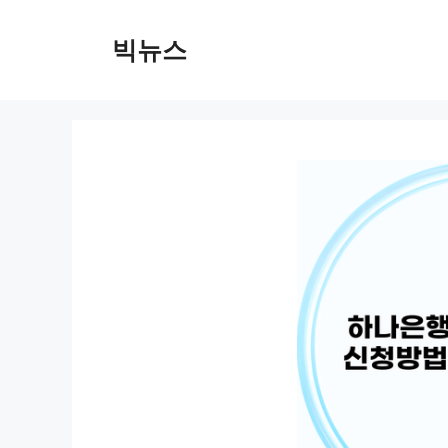
컨
텐
빅뉴스
츠
로
건
너
뛰
기