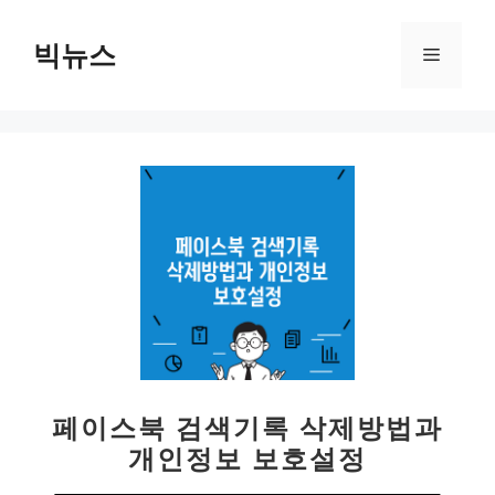
컨
텐
빅뉴스
메
츠
로
뉴
건
너
뛰
기
페이스북 검색기록 삭제방법과
개인정보 보호설정