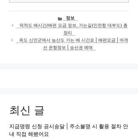
카
정보
테
덕적도 배시간/배편 요금 정보, 가는길(인천항 대부도) 총
고
정리
리
옥도 신안군에서 능산도 가는 배 시간표 | 배편요금 | 여객
선 운항정보 | 승선권 예매
최신 글
지급명령 신청 공시송달 | 주소불명 시 활용 절차 안
내 직접 해봤어요