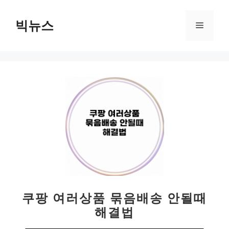
컨
텐
빅뉴스
메
츠
로
뉴
건
너
뛰
기
쿠팡 여러상품 묶음배송 안될때
해결법