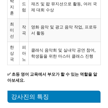
박
드
재즈 및 팝 뮤지션으로 활동, 여러 국
지
럼
제 대회 수상
훈
최
작
영화 음악 및 광고 음악 작업, 프로듀
미
곡
서 활동
선
한
피
클래식 음악회 및 실내악 공연 참여,
상
아
학생들을 위한 마스터 클래스 진행
국
노
✅
초등 영어 교육에서 부모가 할 수 있는 역할을 알
아보세요.
강사진의 특징