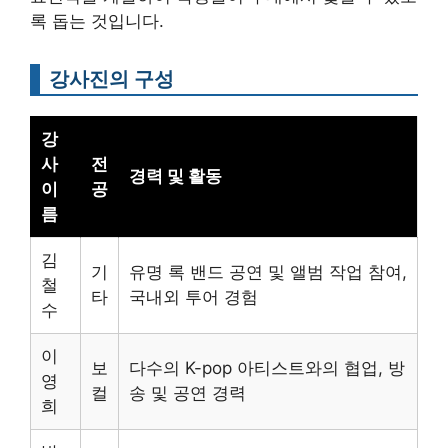
록 돕는 것입니다.
강사진의 구성
강
사
전
경력 및 활동
이
공
름
김
기
유명 록 밴드 공연 및 앨범 작업 참여,
철
타
국내외 투어 경험
수
이
보
다수의 K-pop 아티스트와의 협업, 방
영
컬
송 및 공연 경력
희