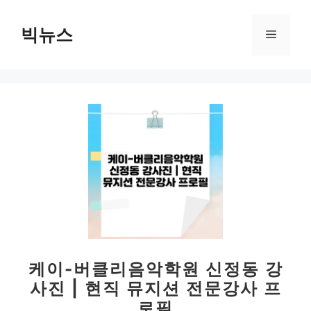
컨
텐
빅뉴스
메
츠
로
뉴
건
너
뛰
기
케이-버클리음악학원 신정동 강
사진 | 현직 뮤지션 전문강사 프
로필