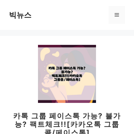
컨
텐
빅뉴스
메
츠
로
뉴
건
너
뛰
기
카톡 그룹 페이스톡 가능? 불가
능? 팩트체크!![카카오톡 그룹
콜/페이스톡]