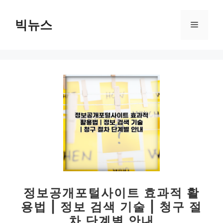
컨
텐
빅뉴스
메
츠
로
뉴
건
너
뛰
기
정보공개포털사이트 효과적 활
용법 | 정보 검색 기술 | 청구 절
차 단계별 안내