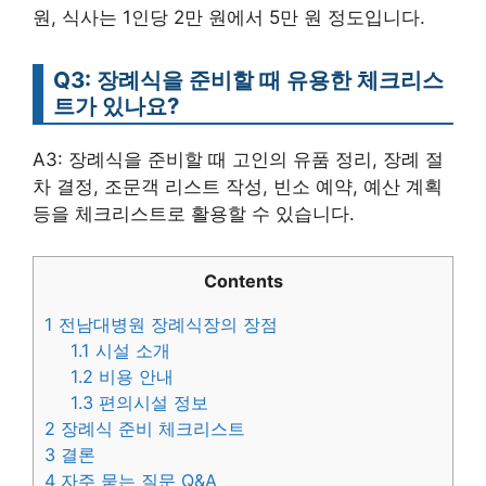
원, 식사는 1인당 2만 원에서 5만 원 정도입니다.
Q3: 장례식을 준비할 때 유용한 체크리스
트가 있나요?
A3: 장례식을 준비할 때 고인의 유품 정리, 장례 절
차 결정, 조문객 리스트 작성, 빈소 예약, 예산 계획
등을 체크리스트로 활용할 수 있습니다.
Contents
1
전남대병원 장례식장의 장점
1.1
시설 소개
1.2
비용 안내
1.3
편의시설 정보
2
장례식 준비 체크리스트
3
결론
4
자주 묻는 질문 Q&A