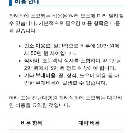
비용 안내
장례식에 소요되는 비용은 여러 요소에 따라 달라질
수 있습니다. 기본적으로 필요한 비용 항목은 다음
과 같습니다:
빈소 이용료
: 일반적으로 하루에 20만 원에
서 50만 원 사이입니다.
식사비
: 조문객의 식사를 포함하여 약 1인당
2만 원에서 5만 원 정도 예상해야 합니다.
기타 부대비용
: 꽃, 장식, 도우미 비용 등 다
양한 부대비용이 발생할 수 있습니다.
아래 표는 전남대병원 장례식장에 소요되는 대략적
인 비용을 요약한 것입니다.
비용 항목
대략 비용