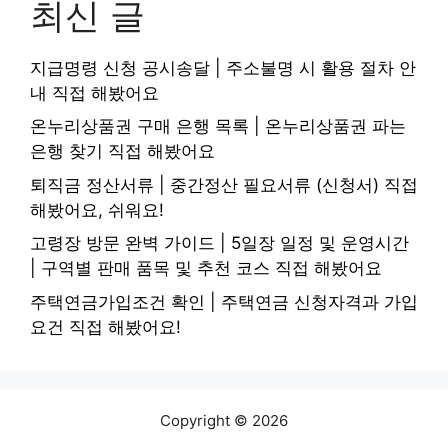
최신 글
지급명령 신청 공시송달 | 주소불명 시 활용 절차 안
내 직접 해봤어요
온누리상품권 구매 은행 목록 | 온누리상품권 파는
은행 찾기 직접 해봤어요
퇴직금 정산서류 | 중간정산 필요서류 (신청서) 직접
해봤어요, 쉬워요!
고령장 방문 완벽 가이드 | 5일장 일정 및 운영시간
| 구역별 판매 품목 및 추천 코스 직접 해봤어요
주택연금가입조건 확인 | 주택연금 신청자격과 가입
요건 직접 해봤어요!
Copyright © 2026