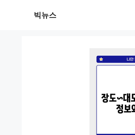
컨
텐
빅뉴스
츠
로
건
너
뛰
기