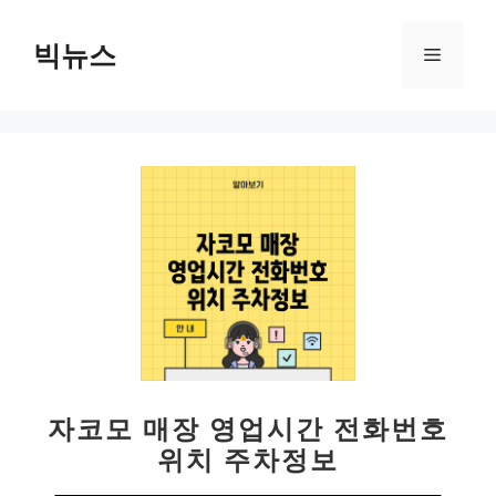
컨
텐
빅뉴스
메
츠
로
뉴
건
너
뛰
기
자코모 매장 영업시간 전화번호
위치 주차정보