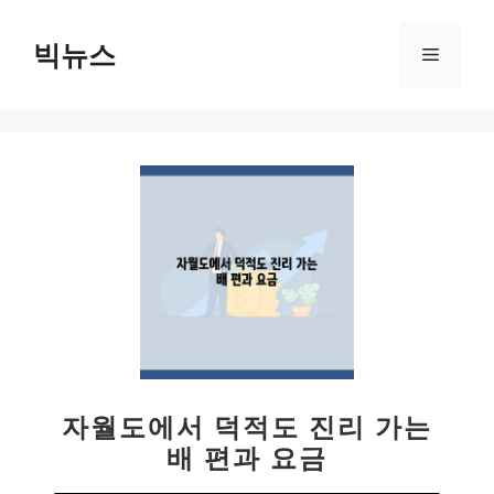
컨
텐
빅뉴스
메
츠
로
뉴
건
너
뛰
기
자월도에서 덕적도 진리 가는
배 편과 요금