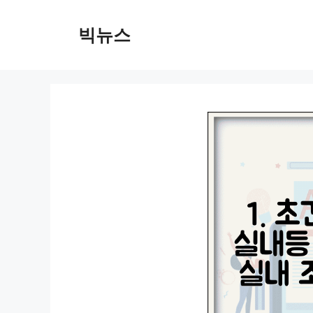
컨
텐
빅뉴스
츠
로
건
너
뛰
기