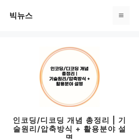
컨
텐
빅뉴스
메
츠
로
뉴
건
너
뛰
기
인코딩/디코딩 개념 총정리 | 기
술원리/압축방식 + 활용분야 설
명