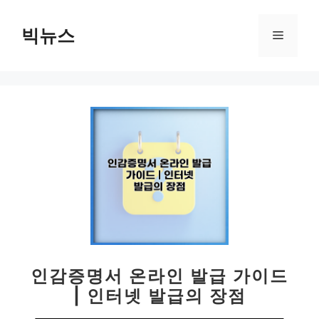
컨
텐
빅뉴스
메
츠
로
뉴
건
너
뛰
기
인감증명서 온라인 발급 가이드
| 인터넷 발급의 장점