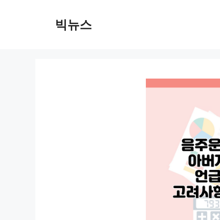
컨
텐
빅뉴스
츠
로
건
너
뛰
기