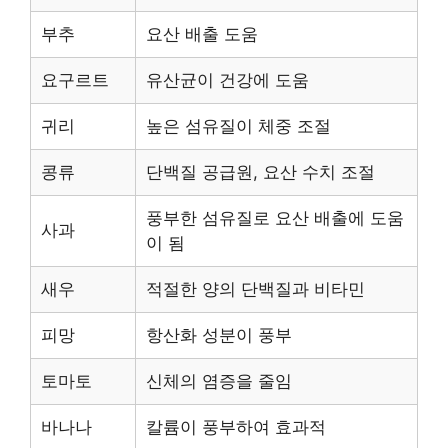
부추
요산 배출 도움
요구르트
유산균이 건강에 도움
귀리
높은 섬유질이 체중 조절
콩류
단백질 공급원, 요산 수치 조절
풍부한 섬유질로 요산 배출에 도움
사과
이 됨
새우
적절한 양의 단백질과 비타민
피망
항산화 성분이 풍부
토마토
신체의 염증을 줄임
바나나
칼륨이 풍부하여 효과적