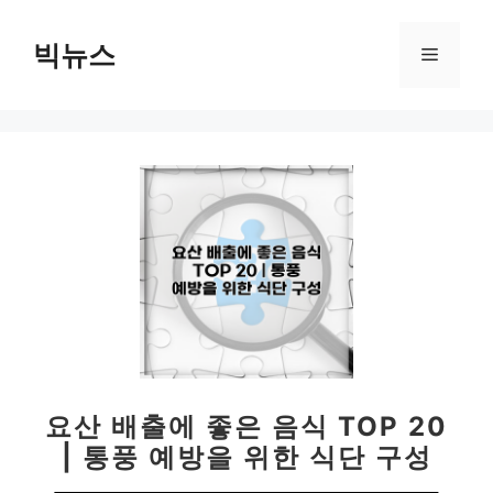
컨
텐
빅뉴스
메
츠
로
뉴
건
너
뛰
기
요산 배출에 좋은 음식 TOP 20
| 통풍 예방을 위한 식단 구성