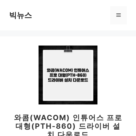
컨
텐
빅뉴스
메
츠
로
뉴
건
너
뛰
기
와콤(WACOM) 인튜어스 프로
대형(PTH-860) 드라이버 설
치 다운로드