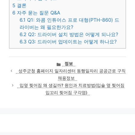
5
결론
6
자주 묻는 질문 Q&A
6.1
Q1: 와콤 인튜어스 프로 대형(PTH-860) 드
라이버는 왜 필요한가요?
6.2
Q2: 드라이버 설치 방법은 어떻게 되나요?
6.3
Q3: 드라이버 업데이트는 어떻게 하나요?
카
정보
테
성주군청 홈페이지 일자리센터 동행일자리 공공근로 구직
고
채용정보
리
입옆 찢어짐 왜 생길까? 원인과 치료방법(입술 옆 찢어짐
입꼬리 찢어짐 구각염)