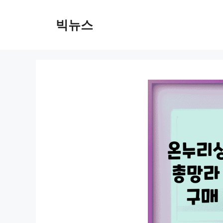
컨
텐
빅뉴스
츠
로
건
너
뛰
기