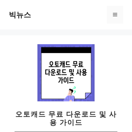
컨
텐
빅뉴스
메
츠
로
뉴
건
너
뛰
기
오토캐드 무료 다운로드 및 사
용 가이드