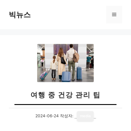
컨
텐
빅뉴스
메
츠
로
뉴
건
너
뛰
기
여행 중 건강 관리 팁
2024-06-24
작성자:
media