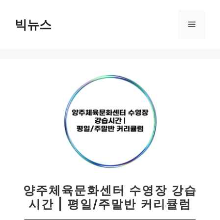
컨
텐
빅뉴스
메
츠
로
뉴
건
너
뛰
기
양주체육문화센터 수영장 강습
시간 | 평일/주말반 커리큘럼