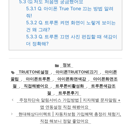
5.3
🤔 저도 처음엔 궁금했어요
5.3.1
Q. 아이폰 True Tone 끄는 방법 알려
줘!
5.3.2
Q. 트루톤 켜면 화면이 노랗게 보이는
건 왜 그래?
5.3.3
Q. 트루톤 끄면 사진 편집할 때 색감이
더 정확해?
카
정보
테
태
TRUETONE설정
,
아이폰TRUETONE끄기
,
아이폰
고
그
꿀팁
,
아이폰트루톤
,
아이폰화면색감
,
아이폰화면조
리
절
,
직접해봤어요
,
트루톤비활성화
,
트루톤색감조
절
,
트루톤후기
주정차단속 알림서비스 가입방법 | 지자체별 문자알림 +
앱 연동설정 직접 해봤어요
현대해상다이렉트 | 자동차보험 가입혜택 총정리 체험기,
직접 해보니 정말 좋았어요