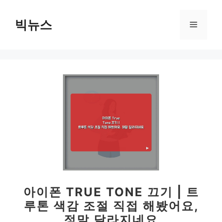
컨
텐
빅뉴스
메
츠
로
뉴
건
너
뛰
기
아이폰 TRUE TONE 끄기 | 트
루톤 색감 조절 직접 해봤어요,
정말 달라지네요