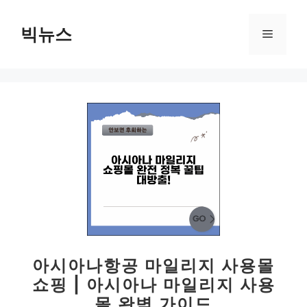
컨
텐
빅뉴스
메
츠
로
뉴
건
너
뛰
기
아시아나항공 마일리지 사용몰
쇼핑 | 아시아나 마일리지 사용
몰 완벽 가이드