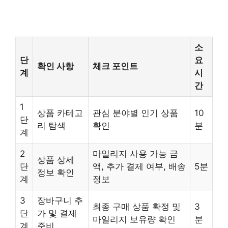
소
단
요
확인 사항
체크 포인트
계
시
간
1
상품 카테고
관심 분야별 인기 상품
10
단
리 탐색
확인
분
계
2
마일리지 사용 가능 금
상품 상세
단
액, 추가 결제 여부, 배송
5분
정보 확인
계
정보
3
장바구니 추
최종 구매 상품 확정 및
3
단
가 및 결제
마일리지 보유량 확인
분
계
준비