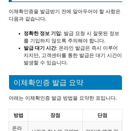
이체확인증을 발급받기 전에 알아두어야 할 사항은
다음과 같습니다.
정확한 정보 기입
: 발급 요청 시 잘못된 정보
를 기입하지 않도록 주의해야 합니다.
발급 대기 시간
: 온라인 발급은 즉시 이루어
지지만, 고객센터를 통한 발급은 대기 시간이
발생할 수 있습니다.
이체확인증 발급 요약
아래는 이체확인증 발급 방법을 요약한 표입니다.
방법
장점
단점
온라