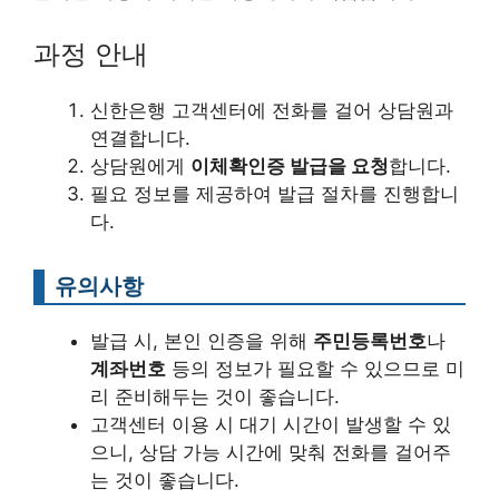
과정 안내
신한은행 고객센터에 전화를 걸어 상담원과
연결합니다.
상담원에게
이체확인증 발급을 요청
합니다.
필요 정보를 제공하여 발급 절차를 진행합니
다.
유의사항
발급 시, 본인 인증을 위해
주민등록번호
나
계좌번호
등의 정보가 필요할 수 있으므로 미
리 준비해두는 것이 좋습니다.
고객센터 이용 시 대기 시간이 발생할 수 있
으니, 상담 가능 시간에 맞춰 전화를 걸어주
는 것이 좋습니다.