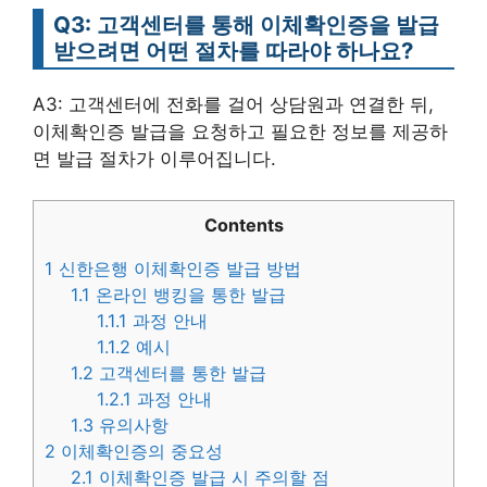
Q3: 고객센터를 통해 이체확인증을 발급
받으려면 어떤 절차를 따라야 하나요?
A3: 고객센터에 전화를 걸어 상담원과 연결한 뒤,
이체확인증 발급을 요청하고 필요한 정보를 제공하
면 발급 절차가 이루어집니다.
Contents
1
신한은행 이체확인증 발급 방법
1.1
온라인 뱅킹을 통한 발급
1.1.1
과정 안내
1.1.2
예시
1.2
고객센터를 통한 발급
1.2.1
과정 안내
1.3
유의사항
2
이체확인증의 중요성
2.1
이체확인증 발급 시 주의할 점