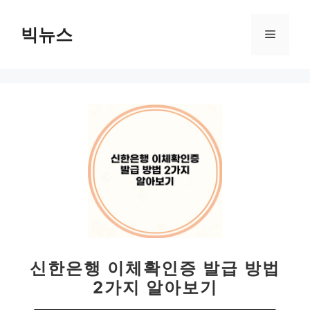
컨
텐
빅뉴스
메
츠
로
뉴
건
너
뛰
기
신한은행 이체확인증 발급 방법
2가지 알아보기