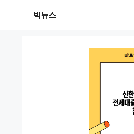
컨
텐
빅뉴스
츠
로
건
너
뛰
기