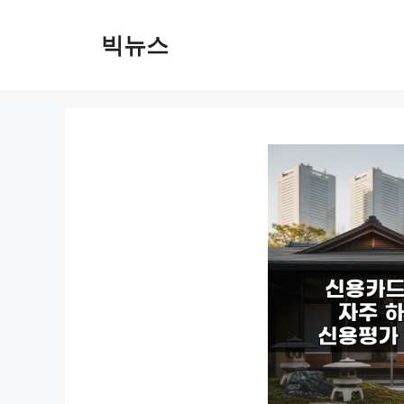
컨
텐
빅뉴스
츠
로
건
너
뛰
기