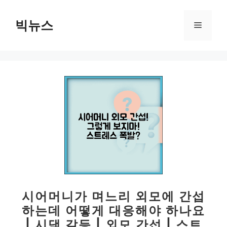
컨
텐
빅뉴스
메
츠
로
뉴
건
너
뛰
기
시어머니가 며느리 외모에 간섭
하는데 어떻게 대응해야 하나요
| 시댁 갈등 | 외모 간섭 | 스트