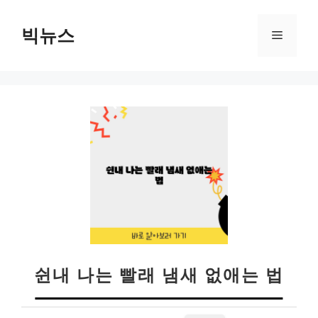
컨
텐
빅뉴스
메
츠
로
뉴
건
너
뛰
기
쉰내 나는 빨래 냄새 없애는 법