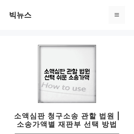
컨
텐
빅뉴스
메
츠
로
뉴
건
너
뛰
기
소액심판 청구소송 관할 법원 |
소송가액별 재판부 선택 방법