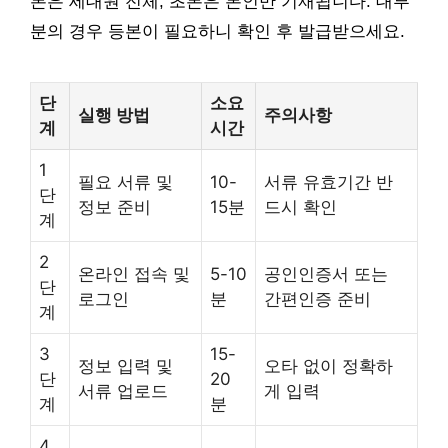
본은 세대원 전체, 초본은 본인만 기재됩니다. 대부
분의 경우 등본이 필요하니 확인 후 발급받으세요.
단
소요
실행 방법
주의사항
계
시간
1
필요 서류 및
10-
서류 유효기간 반
단
정보 준비
15분
드시 확인
계
2
온라인 접속 및
5-10
공인인증서 또는
단
로그인
분
간편인증 준비
계
3
15-
정보 입력 및
오타 없이 정확하
단
20
서류 업로드
게 입력
계
분
4