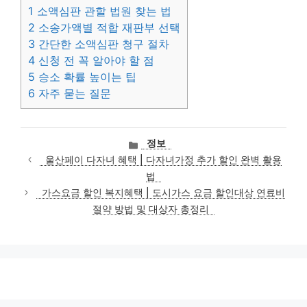
1
소액심판 관할 법원 찾는 법
2
소송가액별 적합 재판부 선택
3
간단한 소액심판 청구 절차
4
신청 전 꼭 알아야 할 점
5
승소 확률 높이는 팁
6
자주 묻는 질문
카
정보
테
울산페이 다자녀 혜택 | 다자녀가정 추가 할인 완벽 활용
고
법
리
가스요금 할인 복지혜택 | 도시가스 요금 할인대상 연료비
절약 방법 및 대상자 총정리