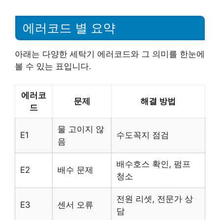
에러코드 별 요약
아래는 다양한 세탁기 에러코드와 그 의미를 한눈에
볼 수 있는 표입니다.
에러코
문제
해결 방법
드
물 고이지 않
E1
수도꼭지 점검
음
배수호스 확인, 펌프
E2
배수 문제
청소
전원 리셋, 전문가 상
E3
센서 오류
담