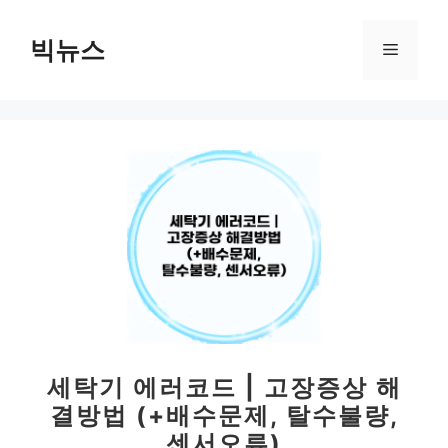
컨
텐
빅뉴스
메
츠
로
뉴
건
너
뛰
기
세탁기 에러코드 | 고장증상 해
결방법 (+배수문제, 탈수불량,
센서오류)