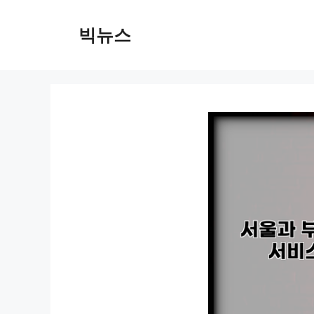
컨
텐
빅뉴스
츠
로
건
너
뛰
기