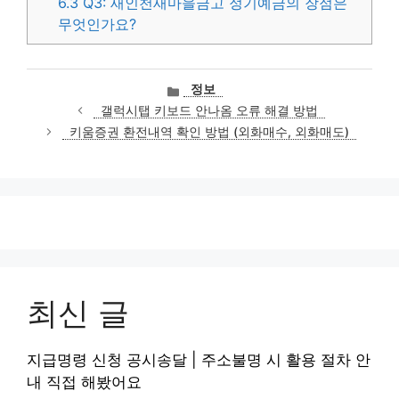
6.3
Q3: 새인천새마을금고 정기예금의 장점은
무엇인가요?
카
정보
테
갤럭시탭 키보드 안나옴 오류 해결 방법
고
키움증권 환전내역 확인 방법 (외화매수, 외화매도)
리
최신 글
지급명령 신청 공시송달 | 주소불명 시 활용 절차 안
내 직접 해봤어요