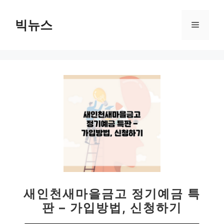
컨
텐
빅뉴스
메
츠
로
뉴
건
너
뛰
기
새인천새마을금고 정기예금 특
판 – 가입방법, 신청하기