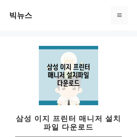
컨
텐
빅뉴스
메
츠
로
뉴
건
너
뛰
기
삼성 이지 프린터 매니저 설치
파일 다운로드