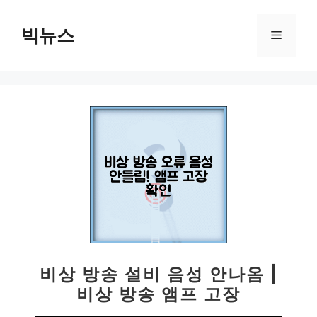
컨
텐
빅뉴스
메
츠
로
뉴
건
너
뛰
기
비상 방송 설비 음성 안나옴 |
비상 방송 앰프 고장