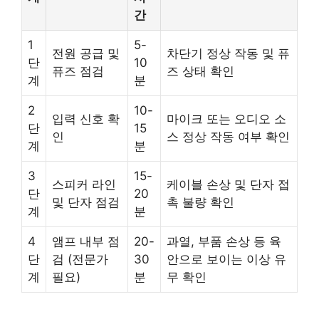
간
1
5-
전원 공급 및
차단기 정상 작동 및 퓨
단
10
퓨즈 점검
즈 상태 확인
계
분
2
10-
입력 신호 확
마이크 또는 오디오 소
단
15
인
스 정상 작동 여부 확인
계
분
3
15-
스피커 라인
케이블 손상 및 단자 접
단
20
및 단자 점검
촉 불량 확인
계
분
4
앰프 내부 점
20-
과열, 부품 손상 등 육
단
검 (전문가
30
안으로 보이는 이상 유
계
필요)
분
무 확인