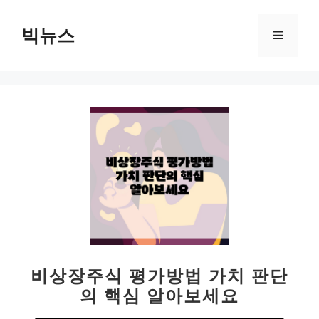
컨
텐
빅뉴스
메
츠
로
뉴
건
너
뛰
기
비상장주식 평가방법 가치 판단
의 핵심 알아보세요