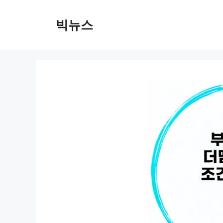
컨
텐
빅뉴스
츠
로
건
너
뛰
기