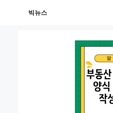
컨
텐
빅뉴스
츠
로
건
너
뛰
기